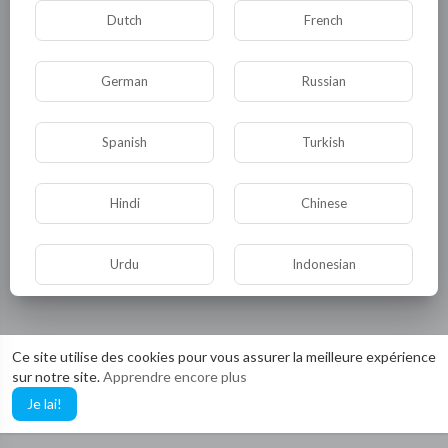
Dutch
French
German
Russian
Spanish
Turkish
Hindi
Chinese
Aucune vidéo trouvée pour l'instant!
Urdu
Indonesian
Croatian
Hebrew
Ce site utilise des cookies pour vous assurer la meilleure expérience
sur notre site.
Apprendre encore plus
Bengali
Japanese
Je lai!
Portuguese
Italian