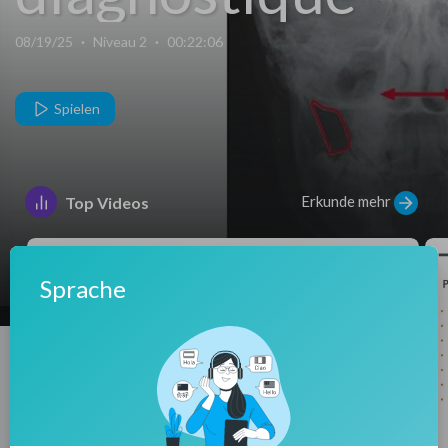
Examens
08/19/25
·
Niveau 2
·
00:22:06
complémentaire
Spielen
Erkunde mehr
Top Videos
Sprache
00:25:26