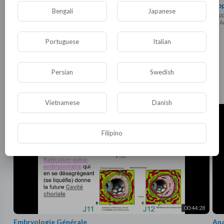
Approche diagnostique Examens complémentaires
App
Bengali
Japanese
support
supp
20 Ansichten
·
12 Monate vor
15 A
Portuguese
Italian
Persian
Swedish
Erkunde mehr
Niveau 1
Vietnamese
Danish
Filipino
00:44:28
Embryologie Générale
Ana