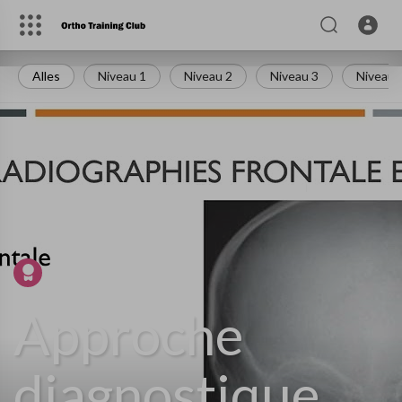
Alles
Niveau 1
Niveau 2
Niveau 3
Niveau 
Empfohlenes Video
Approche
diagnostique