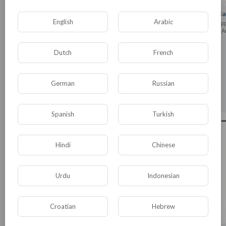
Mécanismes de croissance
Dia
English
Arabic
boukredine
supp
52 Ansichten
·
12 Monate vor
46 A
Dutch
French
German
Russian
Erkunde mehr
Neueste Videos
Spanish
Turkish
Hindi
Chinese
Urdu
Indonesian
Croatian
Hebrew
00:22:06