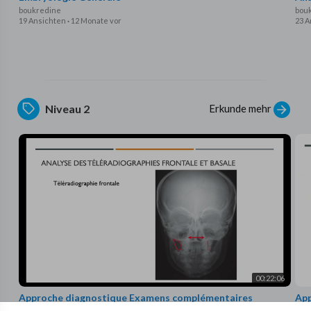
boukredine
bou
19 Ansichten
·
12 Monate vor
23 A
Erkunde mehr
Niveau 2
00:22:06
Approche diagnostique Examens complémentaires
App
support
supp